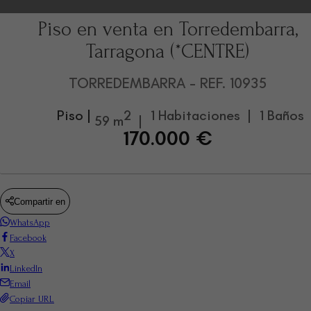
Piso en venta en Torredembarra,
Tarragona (*CENTRE)
TORREDEMBARRA
- REF. 10935
Piso |
2
1 Habitaciones |
1 Baños 
59 m
|
170.000 €
Compartir en
WhatsApp
Facebook
X
LinkedIn
Email
Copiar URL