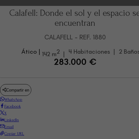
Calafell: Donde el sol y el espacio s
encuentran
CALAFELL
- REF. 1880
Ático |
2
4 Habitaciones |
2 Baños
142 m
|
283.000 €
Compartir en
WhatsApp
Facebook
X
LinkedIn
Email
Copiar URL