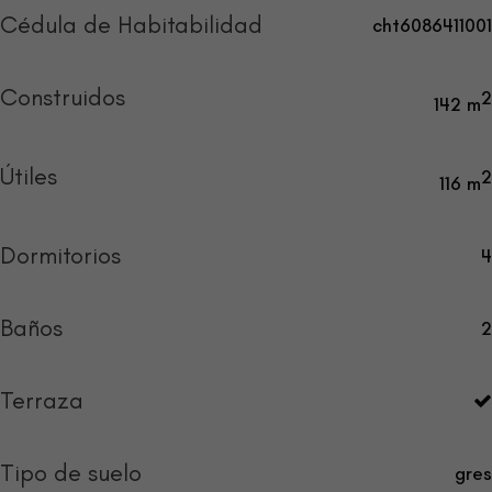
Cédula de Habitabilidad
cht6086411001
Construidos
2
142 m
Útiles
2
116 m
Dormitorios
4
Baños
2
Terraza
Tipo de suelo
gres